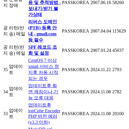
응 및 추적방법 -
PASSKOREA
2007.06.16
58260
지
장애
보내기/받기 불
가상태
리버스 도메인
공
리턴(반
(PTR) 등록 안
PASSKOREA
2007.04.04
115629
지
송) 메일
내 - gmail.com
등 필수
공
리턴(반
SPF 레코드 조
PASSKOREA
2007.01.24
45037
지
송) 메일
회 및 설정
CentOS 7 이상
업데이
xmail 서비스 정
35
PASSKOREA
2024.11.22
2793
트
지후 자동 시작
되는 경우
업데이트후 화
업데이
34
면 깨짐이나 기
PASSKOREA
2024.11.08
2782
트
능 오류 대응
업데이트후
업데이
ionCube Encoder
33
PASSKOREA
2024.11.08
20100
PHP 버전 에러
트
(v3.3 이하)