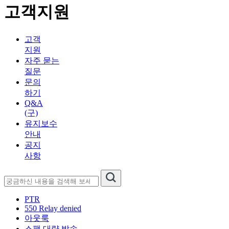
고객지원
고객
지원
자주 묻는
질문
문의
하기
Q&A
(구)
유지보수
안내
공지
사항
PTR
550 Relay denied
아웃룩
스팸 대량 발송