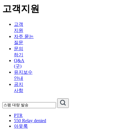
고객지원
고객
지원
자주 묻는
질문
문의
하기
Q&A
(구)
유지보수
안내
공지
사항
PTR
550 Relay denied
아웃룩