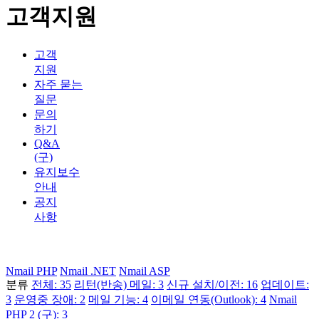
고객지원
고객
지원
자주 묻는
질문
문의
하기
Q&A
(구)
유지보수
안내
공지
사항
Nmail PHP
Nmail .NET
Nmail ASP
분류
전체: 35
리턴(반송) 메일: 3
신규 설치/이전: 16
업데이트:
3
운영중 장애: 2
메일 기능: 4
이메일 연동(Outlook): 4
Nmail
PHP 2 (구): 3