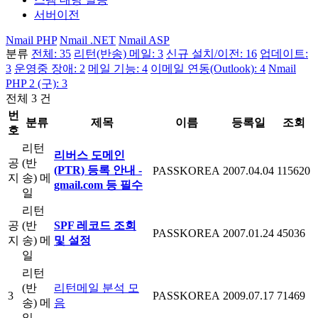
서버이전
Nmail PHP
Nmail .NET
Nmail ASP
분류
전체: 35
리턴(반송) 메일: 3
신규 설치/이전: 16
업데이트:
3
운영중 장애: 2
메일 기능: 4
이메일 연동(Outlook): 4
Nmail
PHP 2 (구): 3
전체 3 건
번
분류
제목
이름
등록일
조회
호
리턴
리버스 도메인
공
(반
(PTR) 등록 안내 -
PASSKOREA
2007.04.04
115620
지
송) 메
gmail.com 등 필수
일
리턴
공
(반
SPF 레코드 조회
PASSKOREA
2007.01.24
45036
지
송) 메
및 설정
일
리턴
(반
리턴메일 분석 모
3
PASSKOREA
2009.07.17
71469
송) 메
음
일