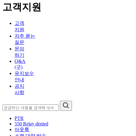
고객지원
고객
지원
자주 묻는
질문
문의
하기
Q&A
(구)
유지보수
안내
공지
사항
PTR
550 Relay denied
아웃룩
스팸 대량 발송