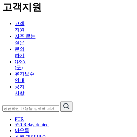
고객지원
고객
지원
자주 묻는
질문
문의
하기
Q&A
(구)
유지보수
안내
공지
사항
PTR
550 Relay denied
아웃룩
스팸 대량 발송