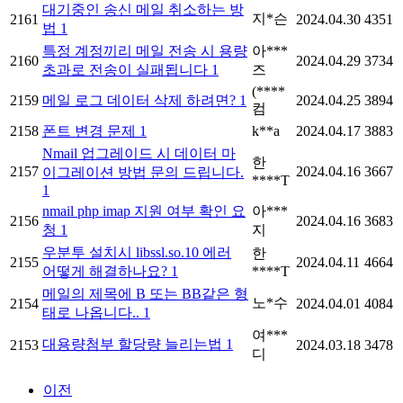
대기중인 송신 메일 취소하는 방
지*슨
2161
2024.04.30
4351
법
1
특정 계정끼리 메일 전송 시 용량
아***
2160
2024.04.29
3734
초과로 전송이 실패됩니다
1
즈
(****
2159
메일 로그 데이터 삭제 하려면?
1
2024.04.25
3894
컴
2158
폰트 변경 문제
1
k**a
2024.04.17
3883
Nmail 업그레이드 시 데이터 마
한
2157
2024.04.16
3667
이그레이션 방법 문의 드립니다.
****T
1
nmail php imap 지원 여부 확인 요
아***
2156
2024.04.16
3683
청
1
지
우분투 설치시 libssl.so.10 에러
한
2155
2024.04.11
4664
어떻게 해결하나요?
1
****T
메일의 제목에 B 또는 BB같은 형
노*수
2154
2024.04.01
4084
태로 나옵니다..
1
여***
대용량첨부 할당량 늘리는법
1
2153
2024.03.18
3478
디
이전