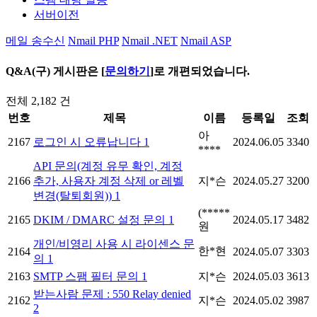
서버이전
메일 송수신
Nmail PHP
Nmail .NET
Nmail ASP
Q&A(구) 게시판은 [
문의하기
]로 개편되었습니다.
전체 2,182 건
번호
제목
이름
등록일
조회
아
2167
로그인 시 오류납니다
1
2024.06.05
3340
****
API 문의(계정 유무 확인, 계정
2166
추가, 사용자 계정 삭제 or 레벨
지*슨
2024.05.27
3200
변경(탈퇴회원))
1
(*****
2165
DKIM / DMARC 설정 문의
1
2024.05.17
3482
원
개인/비영리 사용 시 라이센스 문
한*현
2164
2024.05.07
3303
의
1
2163
SMTP 스팸 필터 문의
1
지*슨
2024.05.03
3613
받는사람 문제 : 550 Relay denied
2162
지*슨
2024.05.02
3987
2