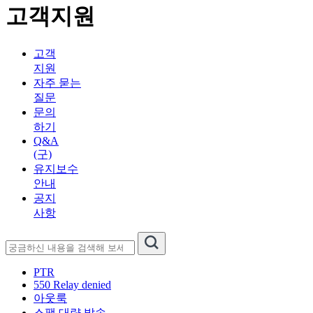
고객지원
고객
지원
자주 묻는
질문
문의
하기
Q&A
(구)
유지보수
안내
공지
사항
PTR
550 Relay denied
아웃룩
스팸 대량 발송