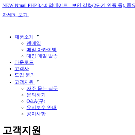
NEW
Nmail PHP 3.4.0 업데이트 - 보안 강화(2단계 인증 등)
자세히 보기
제품소개
엔메일
메일 아카이빙
대량 메일 발송
다운로드
고객사
도입 문의
고객지원
자주 묻는 질문
문의하기
Q&A(구)
유지보수 안내
공지사항
고객지원