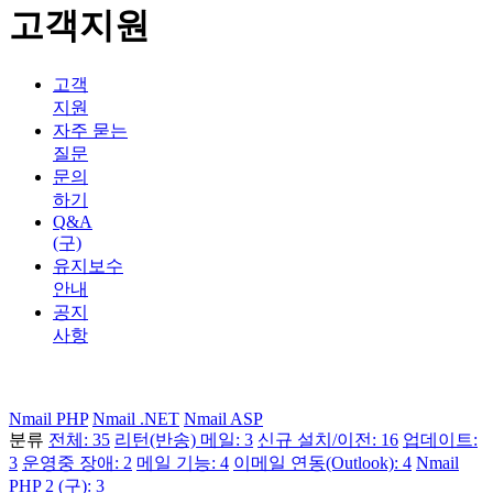
고객지원
고객
지원
자주 묻는
질문
문의
하기
Q&A
(구)
유지보수
안내
공지
사항
Nmail PHP
Nmail .NET
Nmail ASP
분류
전체: 35
리턴(반송) 메일: 3
신규 설치/이전: 16
업데이트:
3
운영중 장애: 2
메일 기능: 4
이메일 연동(Outlook): 4
Nmail
PHP 2 (구): 3