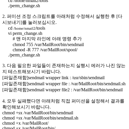
cd /home/nmail2/tools
./perm_change.sh
2. 퍼미션 조정 스크립트를 아래처럼 수정해서 실행한 후 [다
시보내기]를 눌러보십시오.
cd
/tools
/home/nmail2
vi perm_change.sh
# 맨 마지막 라인에 아래 명령 추가
chmod 755 /var/MailRoot/bin/sendmail
chmod -R 777 /var/MailRoot/spool/
./perm_change.sh
3. 다음 필요한 파일들이 존재하는지 실행시 에러가 나진 않는
지 테스트해보시기 바랍니다.
[파일존재함]sendmail wrapper link : /usr/sbin/sendmail
[파일존재함]sendmail wrapper file : /var/MailRoot/bin/sendmail.sh
[파일존재함]sendmail wrapper file2 : /var/MailRoot/bin/sendmail
4. 모두 실패했다면 아래처럼 직접 퍼미션을 설정해서 결과를
확인해보시기 바랍니다.
chmod +sx /var/MailRoot/bin/sendmail
chmod +sx /var/MailRoot/bin/sendmail.sh
chmod +x /var/MailRoot/
chmod +x /var/MailRoot/bin/