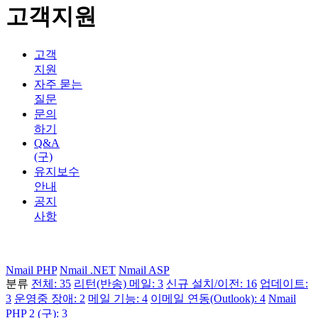
고객지원
고객
지원
자주 묻는
질문
문의
하기
Q&A
(구)
유지보수
안내
공지
사항
Nmail PHP
Nmail .NET
Nmail ASP
분류
전체: 35
리턴(반송) 메일: 3
신규 설치/이전: 16
업데이트:
3
운영중 장애: 2
메일 기능: 4
이메일 연동(Outlook): 4
Nmail
PHP 2 (구): 3