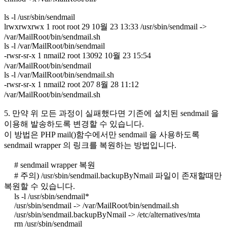
ls -l /usr/sbin/sendmail
lrwxrwxrwx 1 root root 29 10월 23 13:33 /usr/sbin/sendmail ->
/var/MailRoot/bin/sendmail.sh
ls -l /var/MailRoot/bin/sendmail
-rwsr-sr-x 1 nmail2 root 13092 10월 23 15:54
/var/MailRoot/bin/sendmail
ls -l /var/MailRoot/bin/sendmail.sh
-rwsr-sr-x 1 nmail2 root 207 8월 28 11:12
/var/MailRoot/bin/sendmail.sh
5. 만약 위 모든 과정이 실패했다면 기존에 설치된 sendmail 을
이용해 발송하도록 변경할 수 있습니다.
이 방법은 PHP mail()함수에서만 sendmail 을 사용하도록
sendmail wrapper 의 링크를 복원하는 방법입니다.
# sendmail wrapper 복원
# 주의) /usr/sbin/sendmail.backupByNmail 파일이 존재할때만
복원할 수 있습니다.
ls -l /usr/sbin/sendmail*
/usr/sbin/sendmail -> /var/MailRoot/bin/sendmail.sh
/usr/sbin/sendmail.backupByNmail -> /etc/alternatives/mta
rm /usr/sbin/sendmail