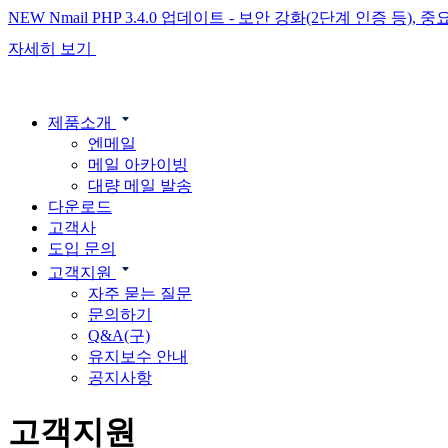
NEW
Nmail PHP 3.4.0 업데이트 - 보안 강화(2단계 인증 등)
자세히 보기
제품소개
엔메일
메일 아카이빙
대량 메일 발송
다운로드
고객사
도입 문의
고객지원
자주 묻는 질문
문의하기
Q&A(구)
유지보수 안내
공지사항
고객지원