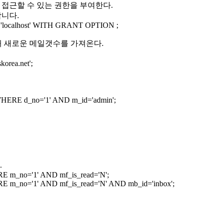
에 접근할 수 있는 권한을 부여한다.
합니다.
@'localhost' WITH GRANT OPTION ;
해 새로운 메일갯수를 가져온다.
rea.net';
HERE d_no='1' AND m_id='admin';
.
 m_no='1' AND mf_is_read='N';
 m_no='1' AND mf_is_read='N' AND mb_id='inbox';