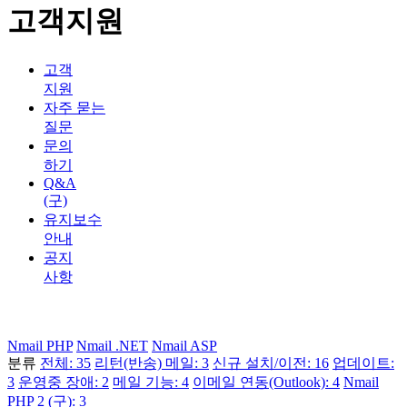
고객지원
고객
지원
자주 묻는
질문
문의
하기
Q&A
(구)
유지보수
안내
공지
사항
Nmail PHP
Nmail .NET
Nmail ASP
분류
전체: 35
리턴(반송) 메일: 3
신규 설치/이전: 16
업데이트:
3
운영중 장애: 2
메일 기능: 4
이메일 연동(Outlook): 4
Nmail
PHP 2 (구): 3