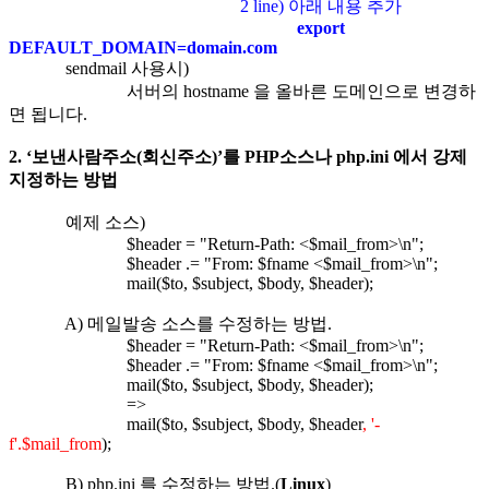
2 line)
아래 내용 추가
export
DEFAULT_DOMAIN=domain.com
sendmail
사용시
)
서버의
hostname
을 올바른 도메인으로 변경하
면 됩니다
.
2.
‘보낸사람주소
(
회신주소
)
’를
PHP
소스나
php.ini
에서 강제
지정하는 방법
예제 소스
)
$header = "Return-Path: <$mail_from>\n";
$header .= "From: $fname <$mail_from>\n";
mail($to, $subject, $body, $header);
A)
메일발송 소스를 수정하는 방법
.
$header = "Return-Path: <$mail_from>\n";
$header .= "From: $fname <$mail_from>\n";
mail($to, $subject, $body, $header);
=>
mail($to, $subject, $body, $header
, '-
f'.$mail_from
);
B) php.ini
를 수정하는 방법
.(
Linux
)