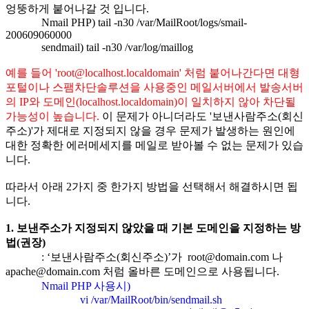
엉뚱하게 붙어나갈 것 입니다
.
Nmail PHP) tail -n30 /var/MailRoot/logs/smail-
200609060000
sendmail) tail -n30 /var/log/maillog
예를 들어
'root@localhost.localdomain'
처럼 붙어나간다면 대형
포털이나 스팸차단솔루션을 사용중인 메일서버에서 발송서버
의
IP
와 도메인
(localhost.localdomain)
이 일치하지 않아 차단될
가능성이 높습니다
.
이 문제가 아니더라도
'
보낸사람주소
(
회신
주소
)'
가 제대로 지정되지 않을 경우 문제가 발생하는 원인에
대한 정확한 에러메세지를 메일로 받아볼 수 없는 문제가 있습
니다
.
따라서 아래
2
가지 중 한가지 방법을 선택해서 해결하시면 됩
니다
.
1.
보낸주소가 지정되지 않았을 때 기본 도메인을 지정하는 방
법
(
권장
)
: ‘
보낸사람주소
(
회신주소
)
’가
root@domain.com
나
apache@domain.com
처럼 올바른 도메인으로 사용됩니다
.
Nmail PHP
사용시
)
vi /var/MailRoot/bin/sendmail.sh