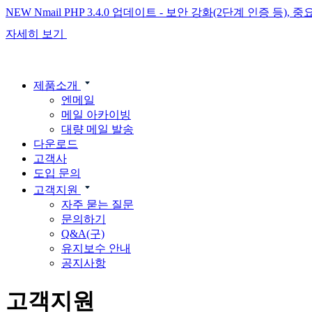
NEW
Nmail PHP 3.4.0 업데이트 - 보안 강화(2단계 인증 등)
자세히 보기
제품소개
엔메일
메일 아카이빙
대량 메일 발송
다운로드
고객사
도입 문의
고객지원
자주 묻는 질문
문의하기
Q&A(구)
유지보수 안내
공지사항
고객지원