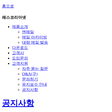
홈으로
패스코리아넷
제품소개
엔메일
메일 아카이빙
대량 메일 발송
다운로드
고객사
도입문의
고객지원
자주 묻는 질문
Q&A(구)
문의하기
유지보수 안내
공지사항
공지사항