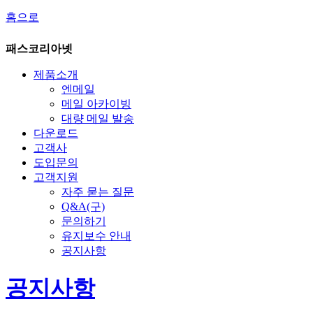
홈으로
패스코리아넷
제품소개
엔메일
메일 아카이빙
대량 메일 발송
다운로드
고객사
도입문의
고객지원
자주 묻는 질문
Q&A(구)
문의하기
유지보수 안내
공지사항
공지사항