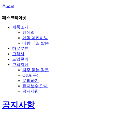
홈으로
패스코리아넷
제품소개
엔메일
메일 아카이빙
대량 메일 발송
다운로드
고객사
도입문의
고객지원
자주 묻는 질문
Q&A(구)
문의하기
유지보수 안내
공지사항
공지사항