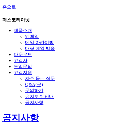
홈으로
패스코리아넷
제품소개
엔메일
메일 아카이빙
대량 메일 발송
다운로드
고객사
도입문의
고객지원
자주 묻는 질문
Q&A(구)
문의하기
유지보수 안내
공지사항
공지사항