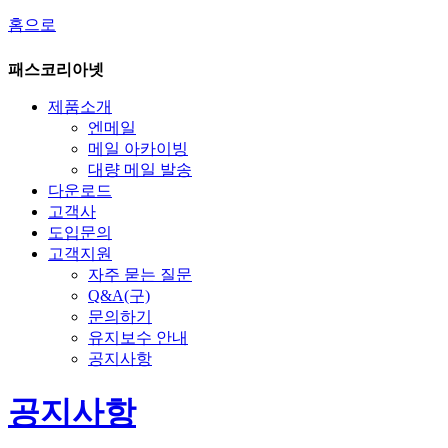
홈으로
패스코리아넷
제품소개
엔메일
메일 아카이빙
대량 메일 발송
다운로드
고객사
도입문의
고객지원
자주 묻는 질문
Q&A(구)
문의하기
유지보수 안내
공지사항
공지사항