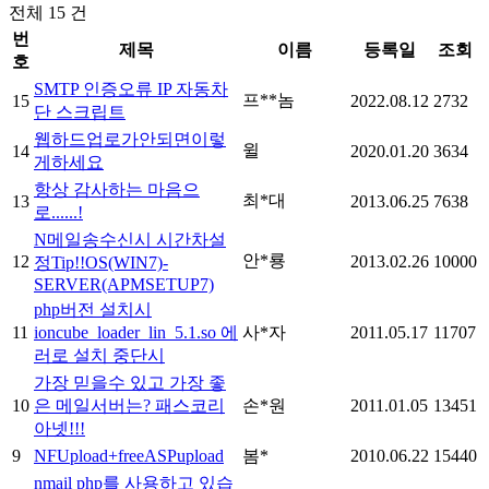
전체 15 건
번
제목
이름
등록일
조회
호
SMTP 인증오류 IP 자동차
프**놈
15
2022.08.12
2732
단 스크립트
웹하드업로가안되면이렇
윌
14
2020.01.20
3634
게하세요
항상 감사하는 마음으
최*대
13
2013.06.25
7638
로......!
N메일송수신시 시간차설
안*룡
12
2013.02.26
10000
정Tip!!OS(WIN7)-
SERVER(APMSETUP7)
php버전 설치시
11
ioncube_loader_lin_5.1.so 에
사*자
2011.05.17
11707
러로 설치 중단시
가장 믿을수 있고 가장 좋
10
은 메일서버는? 패스코리
손*원
2011.01.05
13451
아넷!!!
9
NFUpload+freeASPupload
봄*
2010.06.22
15440
nmail php를 사용하고 있습