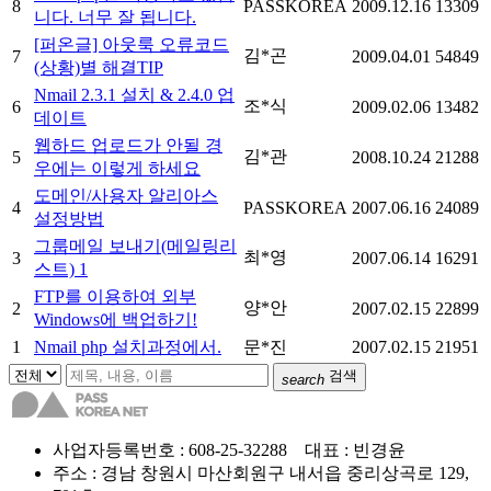
8
PASSKOREA
2009.12.16
13309
니다. 너무 잘 됩니다.
[퍼온글] 아웃룩 오류코드
김*곤
7
2009.04.01
54849
(상황)별 해결TIP
Nmail 2.3.1 설치 & 2.4.0 업
조*식
6
2009.02.06
13482
데이트
웹하드 업로드가 안될 경
김*관
5
2008.10.24
21288
우에는 이렇게 하세요
도메인/사용자 알리아스
4
PASSKOREA
2007.06.16
24089
설정방법
그룹메일 보내기(메일링리
최*영
3
2007.06.14
16291
스트)
1
FTP를 이용하여 외부
양*안
2
2007.02.15
22899
Windows에 백업하기!
1
Nmail php 설치과정에서.
문*진
2007.02.15
21951
검색
search
사업자등록번호 : 608-25-32288 대표 : 빈경윤
주소 : 경남 창원시 마산회원구 내서읍 중리상곡로 129,