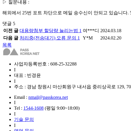
▷ 질문내용 :
해외에서 25번 포트 차단으로 메일 송수신이 안되고 있습니다. 
댓글
5
이전 글
대용량첨부 할당량 늘리는법
1
여***디
2024.03.18
다음 글
처리중(전송대기) 오류 문의
1
Y*M
2024.02.20
목록
사업자등록번호 : 608-25-32288
I
대표 : 빈경윤
I
주소 : 경남 창원시 마산회원구 내서읍 중리상곡로 129, 7
Email :
nmail@passkorea.net
I
Tel :
1544-1608
(평일 9:00~18:00)
I
기술 문의
I
영업 문의