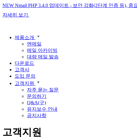
NEW
Nmail PHP 3.4.0 업데이트 - 보안 강화(2단계 인증 등)
자세히 보기
제품소개
엔메일
메일 아카이빙
대량 메일 발송
다운로드
고객사
도입 문의
고객지원
자주 묻는 질문
문의하기
Q&A(구)
유지보수 안내
공지사항
고객지원