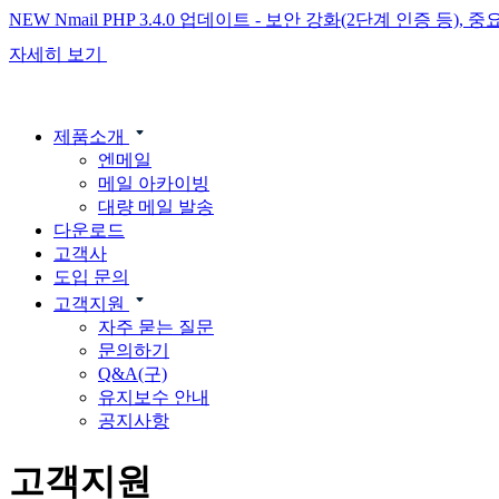
NEW
Nmail PHP 3.4.0 업데이트 - 보안 강화(2단계 인증 등)
자세히 보기
제품소개
엔메일
메일 아카이빙
대량 메일 발송
다운로드
고객사
도입 문의
고객지원
자주 묻는 질문
문의하기
Q&A(구)
유지보수 안내
공지사항
고객지원